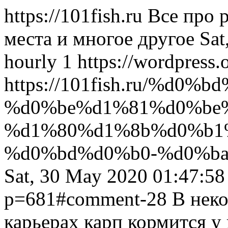
https://101fish.ru
Все про 
места и многое другое
Sat
hourly
1
https://wordpress.
https://101fish.ru/%
%d0%be%d1%81%d0%be
%d1%80%d1%8b%d0%b1
%d0%bd%d0%b0-%d0%ba
Sat, 30 May 2020 01:47:5
p=681#comment-28
В нек
карьерах карп кормится у