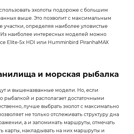
использовать эхолоты подороже с большим
занных выше. Это позволит с максимальным
 участки, определяя наиболее уловистые
а. Из наиболее интересных моделей можно
nce Elite-5x HDI или Humminbird PiranhaMAX
анилища и морская рыбалка
дут и вышеназванные модели. Но, если
о рыбалкой и располагает достаточными
ственно, лучше выбрать эхолот с максимально
зволяет не только отслеживать структуру дна
ражении, а и запоминать маршруты, отмечать
ть карты, накладывать на них маршруты и