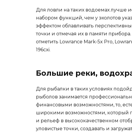
Для ловли на таких водоемах лучше 
набором функций, чем у эхолотов ука
эффектом облавливать перспективные
точки и отмечая их в памяти прибор
отметить Lowrance Mark-5x Pro, Lowra
196cxi.
Большие реки, водохр
Для рыбалки в таких условиях подой
рыболов занимается профессиональн
финансовыми возможностями, то, есте
широкими возможностями, который по
и рельеф в высококачественном отоб
уловистые точки, создавать и загружа